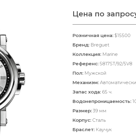
Цена по запрос
Розничная цена:
$15500
Бренд:
Breguet
Коллекция:
Marine
Референс:
5817ST/92/5V8
Пол:
Мужской
Механизм:
Автоматическ
Запас хода:
65 ч.
Водонепроницаемость:
1
Размер:
39 мм
Корпус:
Сталь
Браслет:
Каучук