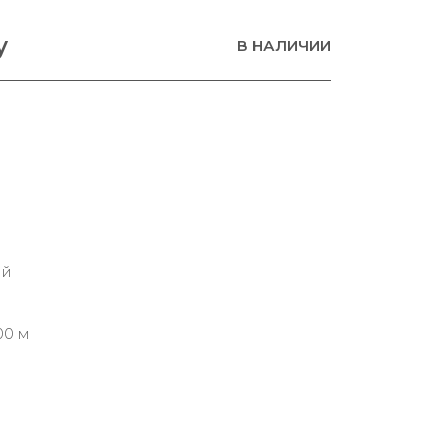
у
В НАЛИЧИИ
ий
00 м